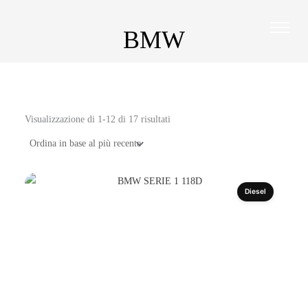
Ordina
Vai
in
base
al
al
BMW
più
contenuto
recente
Visualizzazione di 1-12 di 17 risultati
Diesel