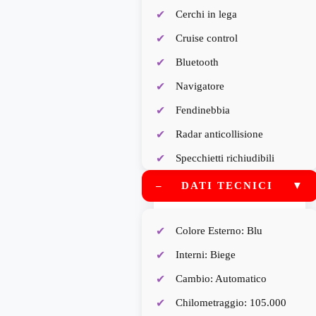
Cerchi in lega
Cruise control
Bluetooth
Navigatore
Fendinebbia
Radar anticollisione
Specchietti richiudibili
elettronicamente
–
DATI TECNICI
▼
Bocchetta clima posteriore
Clima automatico bi-zona
Colore Esterno: Blu
Start&Stop
Interni: Biege
Presa USB
Cambio: Automatico
Chilometraggio: 105.000