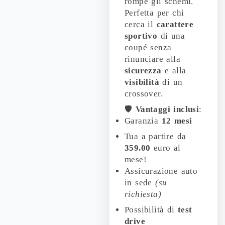
rompe gli schemi.
Perfetta per chi
cerca il
carattere
sportivo
di una
coupé senza
rinunciare alla
sicurezza
e alla
visibilità
di un
crossover.
🛡️
Vantaggi inclusi
:
Garanzia
12 mesi
Tua a partire da
359.00
euro al
mese!
Assicurazione auto
in sede
(su
richiesta)
Possibilità di
test
drive