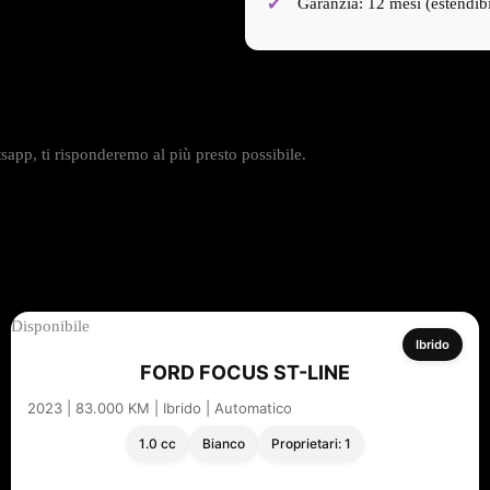
Garanzia: 12 mesi (estendibi
app, ti risponderemo al più presto possibile.
Disponibile
Ibrido
FORD FOCUS ST-LINE
2023 | 83.000 KM | Ibrido | Automatico
1.0 cc
Bianco
Proprietari: 1