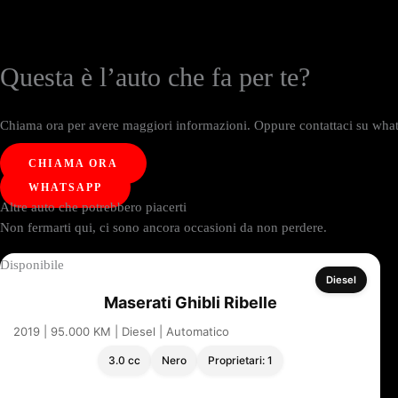
Questa è l’auto che fa per te?
Chiama ora per avere maggiori informazioni. Oppure contattaci su whats
CHIAMA ORA
WHATSAPP
Altre auto che potrebbero piacerti
Non fermarti qui, ci sono ancora occasioni da non perdere.
Disponibile
Diesel
Maserati Ghibli Ribelle
2019 | 95.000 KM | Diesel | Automatico
3.0 cc
Nero
Proprietari: 1