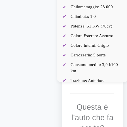
Chilometraggio: 28.000
Cilindrata: 1.0
Potenza: 51 KW (70cv)
Colore Esterno: Azzurro
Colore Interni: Grigio
Carrozzeria: 5 porte
Consumo medio: 3,9 l/100
km
Trazione: Anteriore
Garanzia: 12 mesi
(estendibile a 36)
Questa è
Rata mensile: 168,00
l’auto che fa