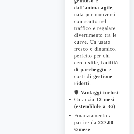
grintoso
e
dall’
anima agile
,
nata per muoversi
con scatto nel
traffico e regalare
divertimento tra le
curve. Un usato
fresco e dinamico,
perfetto per chi
cerca
stile
,
facilità
di parcheggio
e
costi di
gestione
ridotti
.
🛡️
Vantaggi inclusi
:
Garanzia
12 mesi
(estendibile a 36)
Finanziamento a
partire da
227.00
€/mese