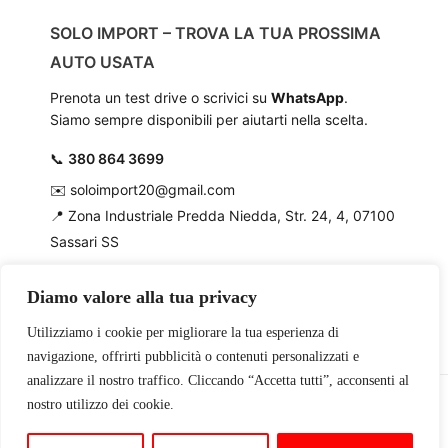
SOLO IMPORT – TROVA LA TUA PROSSIMA
AUTO USATA
Prenota un test drive o scrivici su
WhatsApp
.
Siamo sempre disponibili per aiutarti nella scelta.
📞
380 864 3699
✉️
soloimport20@gmail.com
📍
Zona Industriale Predda Niedda, Str. 24, 4, 07100
Sassari SS
Diamo valore alla tua privacy
Utilizziamo i cookie per migliorare la tua esperienza di
navigazione, offrirti pubblicità o contenuti personalizzati e
analizzare il nostro traffico. Cliccando “Accetta tutti”, acconsenti al
nostro utilizzo dei cookie.
Copyright © 2026 | Solo Import - P.IVA 02836560900
Powered by
Bonsei S.R.L