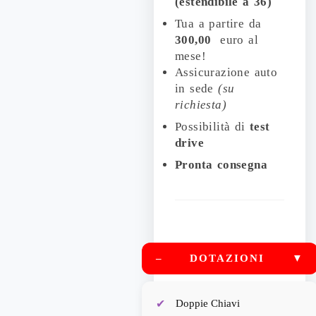
(estendibile a 36)
Tua a partire da
300,00
euro al
mese!
Assicurazione auto
in sede
(su
richiesta)
Possibilità di
test
drive
Pronta consegna
–
DOTAZIONI
▼
Doppie Chiavi