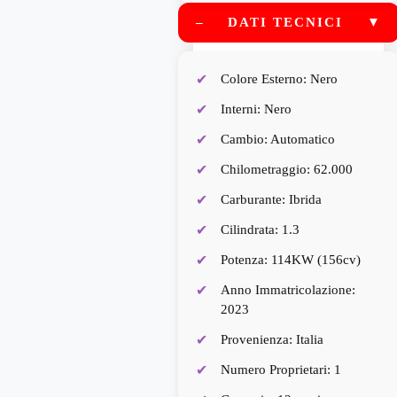
Start&Stop
–
DATI TECNICI
▼
Fari a Led
Clima automatico bi-zona
Colore Esterno: Nero
Interni: Nero
Cambio: Automatico
Chilometraggio: 62.000
Carburante: Ibrida
Cilindrata: 1.3
Potenza: 114KW (156cv)
Anno Immatricolazione:
2023
Provenienza: Italia
Numero Proprietari: 1