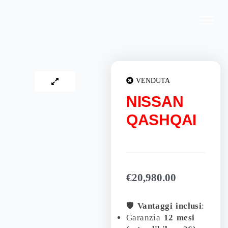
Vai
al
contenuto
VENDUTA
NISSAN
QASHQAI
€
20,980.00
🛡️
Vantaggi inclusi
:
Garanzia
12 mesi