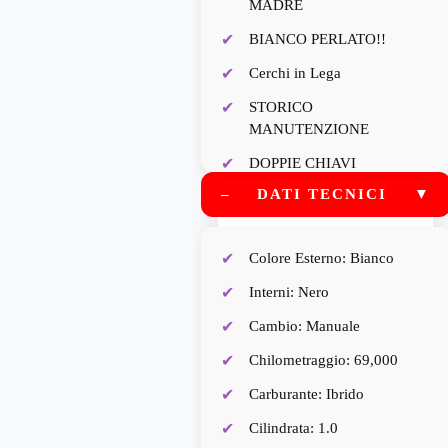
MADRE
BIANCO PERLATO!!
Cerchi in Lega
STORICO
MANUTENZIONE
DOPPIE CHIAVI
–
DATI TECNICI
▼
Bluetooth
Comandi telefono
Colore Esterno: Bianco
Cruise Control
Interni: Nero
Comandi al volante
Cambio: Manuale
Porta USBFinanziamenti in
sede
Chilometraggio: 69,000
TUA A PARTIRE DA 226.00
Carburante: Ibrido
EURO AL MESE
Cilindrata: 1.0
ANTICIPO ZERO