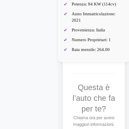
Potenza: 84 KW (114cv)
ASSICURAZIONE AUTO
Anno Immatricolazione:
IN SEDE (Richiedi un
2021
Preventivo)
Provenienza: Italia
Disponibilità test drive
Numero Proprietari: 1
Garanzia 12 MESI
Rata mensile: 264.00
Questa è
l’auto che fa
per te?
Chiama ora per avere
maggiori informazioni.