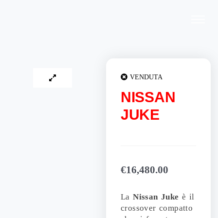
Vai
al
contenuto
VENDUTA
NISSAN
JUKE
€
16,480.00
La
Nissan Juke
è il
crossover compatto