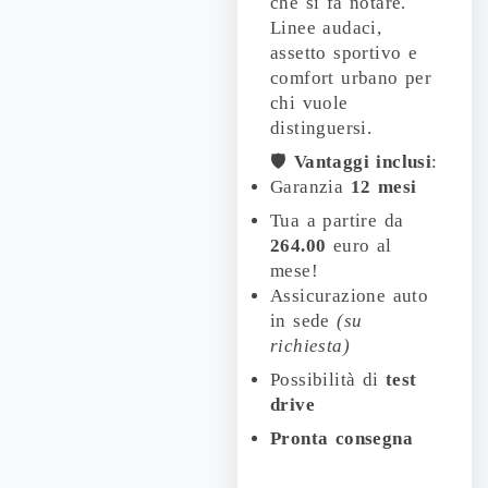
che si fa notare.
Linee audaci,
assetto sportivo e
comfort urbano per
chi vuole
distinguersi.
🛡️
Vantaggi inclusi
:
Garanzia
12 mesi
Tua a partire da
264.00
euro al
mese!
Assicurazione auto
in sede
(su
richiesta)
Possibilità di
test
drive
Pronta consegna