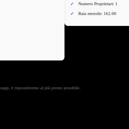
Numero Proprietari: 1
Rata mensile: 162.00
app, ti risponderemo al più presto possibile.