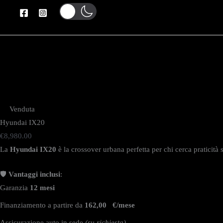
Vai
al
contenuto
Venduta
Hyundai IX20
€
8,980.00
La
Hyundai IX20
è la crossover urbana perfetta per chi cerca praticità s
🛡️
Vantaggi inclusi
:
Garanzia
12 mesi
Finanziamento a partire da
162,00 €/mese
Assicurazione auto in sede
(su richiesta)