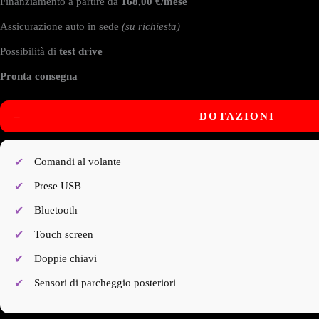
Finanziamento a partire da
168,00 €/mese
Assicurazione auto in sede
(su richiesta)
Possibilità di
test drive
Pronta consegna
–
DOTAZIONI
Comandi al volante
Prese USB
Bluetooth
Touch screen
Doppie chiavi
Sensori di parcheggio posteriori