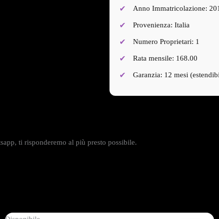
Anno Immatricolazione: 20
Provenienza: Italia
Numero Proprietari: 1
Rata mensile: 168.00
Garanzia: 12 mesi (estendibi
app, ti risponderemo al più presto possibile.
Disponibile