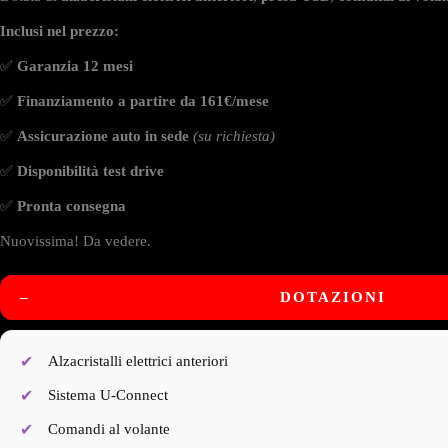
Inclusi nel prezzo:
✅
Garanzia 12 mesi
✅
Finanziamento a partire da 161
€/mese
✅
Assicurazione auto in sede
(su richiesta)
✅
Disponibilità test drive
✅
Pronta consegna
Nuovissima! Da vedere.
–
DOTAZIONI
Alzacristalli elettrici anteriori
Sistema U-Connect
Comandi al volante