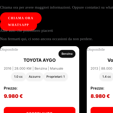
Chiama ora per avere maggiori informazioni. Oppure contattaci su whats
CHIAMA ORA
WHATSAPP
Altre auto che potrebbero piacerti
Non fermarti qui, ci sono ancora occasioni da non perdere.
Disponibile
Disponibile
Benzina
TOYOTA AYGO
Vo
2016 | 28.000 KM | Benzina | Manuale
2013 | 88.000
1.0 cc
Azzurro
Proprietari: 1
1.4 cc
Prezzo:
Prezzo:
9.980 €
8.980 €