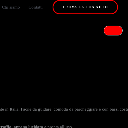
Chi siamo
Contatti
TROVA LA TUA AUTO
ate in Italia. Facile da guidare, comoda da parcheggiare e con bassi costi
graffio
,
appena lucidata
e pronta all’uso.