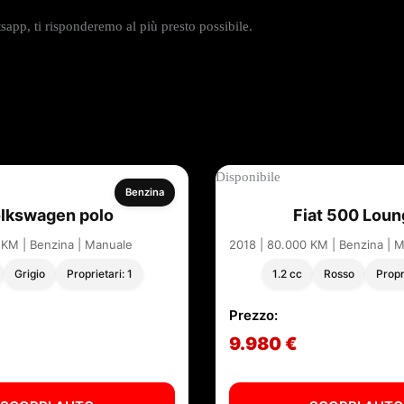
app, ti risponderemo al più presto possibile.
Disponibile
Benzina
lkswagen polo
Fiat 500 Loun
 KM | Benzina | Manuale
2018 | 80.000 KM | Benzina | 
Grigio
Proprietari: 1
1.2 cc
Rosso
Propr
Prezzo:
9.980 €