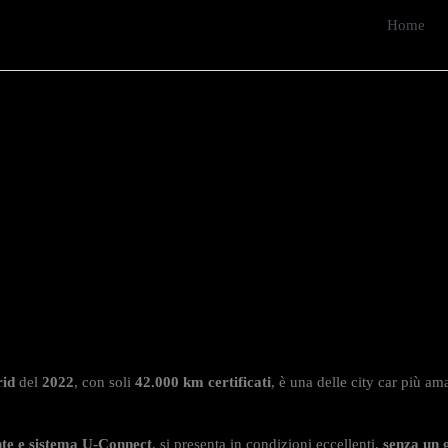
Home
rid
del
2022
, con soli
42
.000 km certificati
, è una delle city car più am
nte e sistema U-Connect
, si presenta in condizioni eccellenti,
senza un 