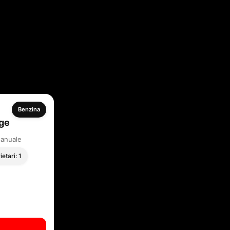
Benzina
ge
Manuale
ietari: 1