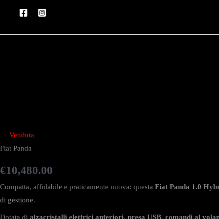
Vai
al
contenuto
Venduta
Fiat Panda
€
10,480.00
Compatta, affidabile e praticamente nuova: questa
Fiat Panda 1.0 Hyb
di gestione.
Dotata di
alzacristalli elettrici anteriori
,
presa USB
,
comandi al vola