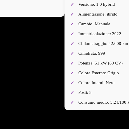
Versione: 1.0 hybrid
Alimentazione: ibrido
Cambio: Manuale
Immatricolazione: 2022
Chilometraggio: 42.000 km
Cilindrata: 999
Potenza: 51 kW (69 CV)
Colore Esterno: Grigio
Colore Interni: Nero
Posti: 5
Consumo medio: 5,2 l/100
Trazione: Anteriore
Classe ambientale: Euro 6d