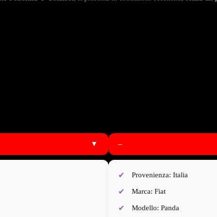
▼
–
Provenienza: Italia
Marca: Fiat
Modello: Panda