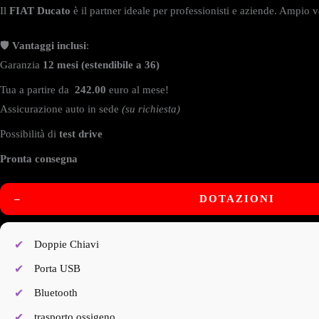
Il
FIAT Ducato
è il partner ideale per professionisti e aziende. Ampio v
🛡️
Vantaggi inclusi
:
Garanzia
12 mesi (estendibile a 36)
Tua a partire da
242.00
euro al mese!
Assicurazione auto in sede
(su richiesta)
Possibilità di
test drive
Pronta consegna
–
DOTAZIONI
Doppie Chiavi
Porta USB
Bluetooth
trasporto ossigeno