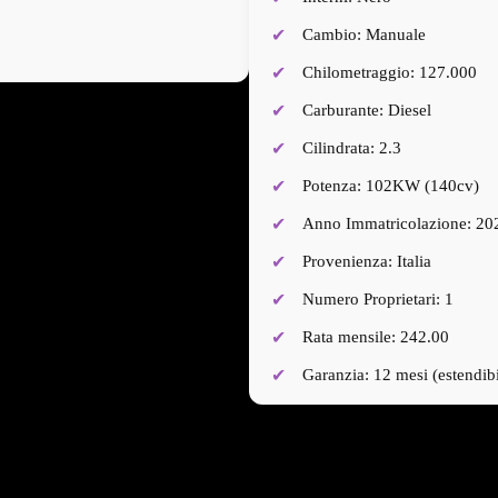
Cambio: Manuale
Chilometraggio: 127.000
Carburante: Diesel
Cilindrata: 2.3
Potenza: 102KW (140cv)
Anno Immatricolazione: 20
Provenienza: Italia
Numero Proprietari: 1
Rata mensile: 242.00
Garanzia: 12 mesi (estendibi