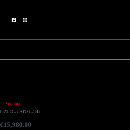
Vai
al
contenuto
Venduta
FIAT DUCATO L2 H2
€
15,980.00