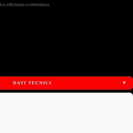
rca efficienza e robustezza.
DATI TECNICI
▼