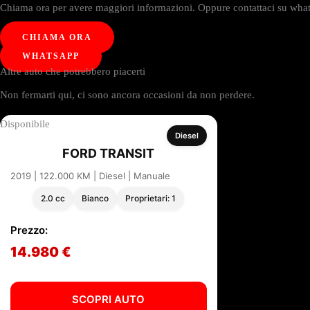
Chiama ora per avere maggiori informazioni. Oppure contattaci su whats
CHIAMA ORA
WHATSAPP
Altre auto che potrebbero piacerti
Non fermarti qui, ci sono ancora occasioni da non perdere.
Disponibile
Diesel
FORD TRANSIT
2019 | 122.000 KM | Diesel | Manuale
2.0 cc
Bianco
Proprietari: 1
Prezzo:
14.980 €
SCOPRI AUTO