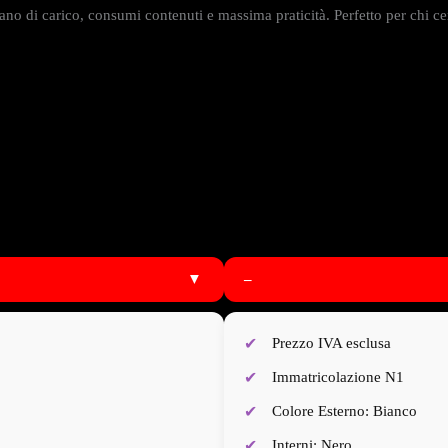
ano di carico, consumi contenuti e massima praticità. Perfetto per chi ce
▼
–
Prezzo IVA esclusa
Immatricolazione N1
Colore Esterno: Bianco
Interni: Nero