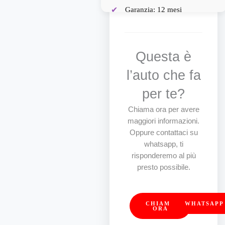
Garanzia: 12 mesi
(estendibile a 36)
Lavori eseguiti:
turbina,frizione,testata,tagliand
Questa è
e frizione
l’auto che fa
TUTTO NUOVO!
per te?
Chiama ora per avere
maggiori informazioni.
Oppure contattaci su
whatsapp, ti
risponderemo al più
presto possibile.
CHIAMA
WHATSAPP
ORA