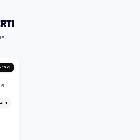
rti
re.
 / GPL
PL |
ri: 1