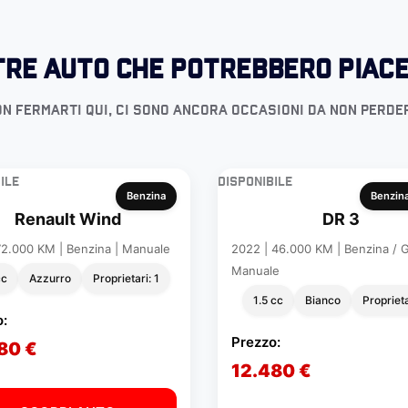
tre auto che potrebbero piace
n fermarti qui, ci sono ancora occasioni da non perde
ile
Disponibile
Benzina
Benzina
Renault Wind
DR 3
72.000 KM | Benzina | Manuale
2022 | 46.000 KM | Benzina / G
Manuale
cc
Azzurro
Proprietari: 1
1.5 cc
Bianco
Proprieta
o:
Prezzo:
80 €
12.480 €