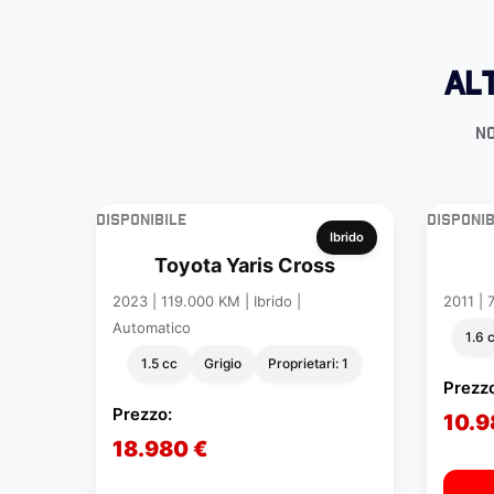
Al
No
Disponibile
Disponib
Ibrido
Toyota Yaris Cross
2023 | 119.000 KM | Ibrido |
2011 | 
Automatico
1.6 
1.5 cc
Grigio
Proprietari: 1
Prezz
Prezzo:
10.9
18.980 €