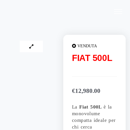
Vai
al
contenuto
VENDUTA
FIAT 500L
€
12,980.00
La
Fiat 500L
è la
monovolume
compatta ideale per
chi cerca