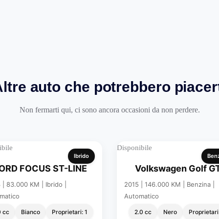
Finanziamenti in se
TUA A PARTIRE DA
EURO AL MESE
ANTICIPO ZERO
ASSICURAZIONE 
SEDE (Richiedi un P
ltre auto che potrebbero piacer
Disponibilità test dr
Non fermarti qui, ci sono ancora occasioni da non perdere.
Garanzia 12 MESI
bile
Disponibile
Ibrido
Ben
ORD FOCUS ST-LINE
Volkswagen Golf GT
| 83.000 KM | Ibrido |
2015 | 146.000 KM | Benzina |
matico
Automatico
0 cc
Bianco
Proprietari: 1
2.0 cc
Nero
Proprietari