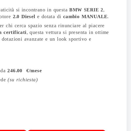
raticità si incontrano in questa
,
BMW SERIE 2
motore
2.0 Diesel
e dotata di
cambio MANUALE
.
 chi cerca spazio senza rinunciare al piacere
 certificati
, questa vettura si presenta in ottime
n dotazioni avanzate e un look sportivo e
e da
246.00
€/mese
sede
(su richiesta)