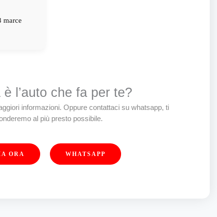
8 marce
ISIONE
HIUDIBILI
è l’auto che fa per te?
giori informazioni. Oppure contattaci su whatsapp, ti
TRIORE
ponderemo al più presto possibile.
eriore
MA ORA
WHATSAPP
-zona