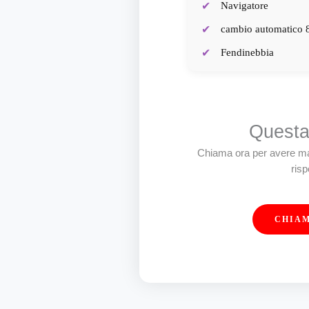
Navigatore
cambio automatico 
Fendinebbia
RADAR ANTICOLL
SPECCHIETTI RIC
Sensori parcheggio
Questa 
anteriori/posteriori
Chiama ora per avere mag
PORTELLONE POS
ris
ELETTRICO
Bocchetta clima post
CHIA
Clima automatico bi
Start&Stop
Presa USB
Ingresso AUX