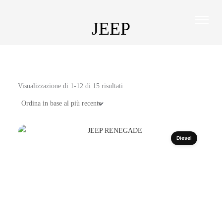
Ordina
Vai
in
base
al
al
JEEP
più
contenuto
recente
Visualizzazione di 1-12 di 15 risultati
Diesel